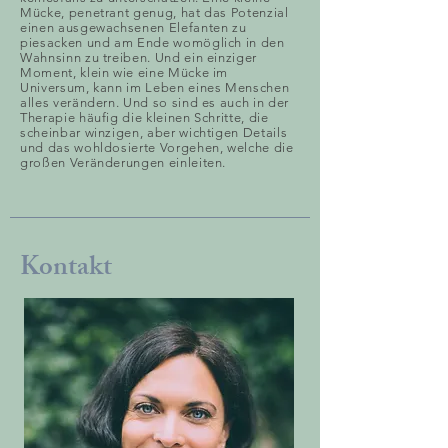
Mücke, penetrant genug, hat das Potenzial
einen ausgewachsenen Elefanten zu
piesacken und am Ende womöglich in den
Wahnsinn zu treiben. Und ein einziger
Moment, klein wie eine Mücke im
Universum, kann im Leben eines Menschen
alles verändern. Und so sind es auch in der
Therapie häufig die kleinen Schritte, die
scheinbar winzigen, aber wichtigen Details
und das wohldosierte Vorgehen, welche die
großen Veränderungen einleiten.
Kontakt