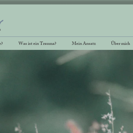
e?
Was ist ein Trauma?
Mein Ansatz
Über mich
Beziehungsprobleme, wiederkehrend
nsthemen, Ängste und Blockaden s
g in Zusammenhang mit erlebten Tra
seelische Wunde ist he
e Folgen sind veränder