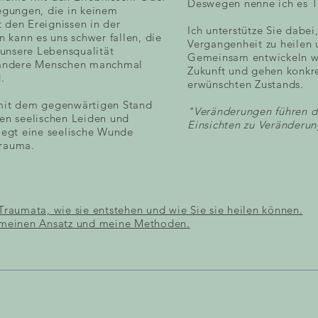
Deswegen nenne ich es T
regungen, die in keinem
 den Ereignissen in der
​Ich unterstütze Sie dab
kann es uns schwer fallen, die
Vergangenheit zu heilen 
unsere Lebensqualität
Gemeinsam entwickeln wir
r andere Menschen manchmal
Zukunft und gehen konkret
.
erwünschten Zustands.
 mit dem gegenwärtigen Stand
"Veränderungen führen deu
len seelischen Leiden und
Einsichten zu Veränderun
liegt eine seelische Wunde
Trauma.
Traumata, wie sie entstehen und wie Sie sie heilen können.
r meinen Ansatz und meine Methoden.