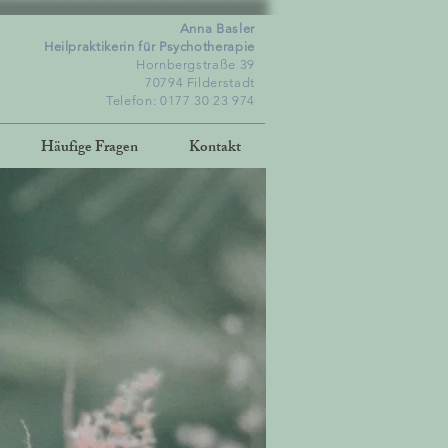
Anna Basler
Heilpraktikerin für Psychotherapie
Hornbergstraße 39
70794 Filderstadt
Telefon: 0177 30 23 974
Häufige Fragen
Kontakt
e
tehen
umata.
ilbar.
bar.