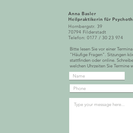
Anna Basler
Heilpraktikerin für Psychot
Hornbergstr. 39
70794 Filderstadt
Telefon: 0177 / 30 23 974
Bitte lesen Sie vor einer Termin
"Häufige Fragen". ​Sitzungen kö
stattfinden oder online. Schreib
welchen Uhrzeiten Sie Termine