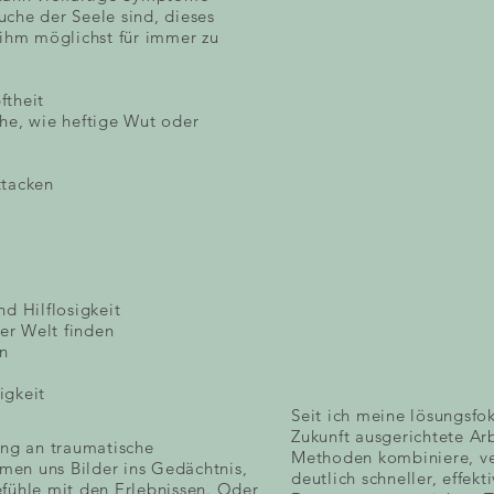
suche der Seele sind, dieses
 ihm möglichst für immer zu
ftheit
he, wie heftige Wut oder
ttacken
d Hilflosigkeit
der Welt finden
en
igkeit
Seit ich meine lösungsfo
Zukunft ausgerichtete Ar
ung an traumatische
Methoden kombiniere, ve
en uns Bilder ins Gedächtnis,
deutlich schneller, effekt
fühle mit den Erlebnissen. Oder